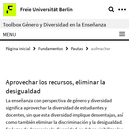
Springe
Herramientas
Freie Universität Berlin
direkt
de
zu
navegación
Toolbox Género y Diversidad en la Enseñanza
Inhalt
MENU
Página inicial
Fundamentos
Pautas
aufmacher
Aprovechar los recursos, eliminar la
desigualdad
La enseñanza con perspectiva de género y diversidad
significa aprovechar la diversidad de estudiantes y
docentes, sin que esta diversidad implique desventajas, así
como también eliminar la discriminación y la desigualdad.