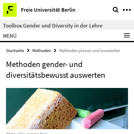
Springe
Service-
Freie Universität Berlin
direkt
Navigation
zu
Toolbox Gender und Diversity in der Lehre
Inhalt
MENÜ
Startseite
Methoden
Methoden planen und auswerten
Methoden gender- und
diversitätsbewusst auswerten
Bildquelle: Jamina Diel