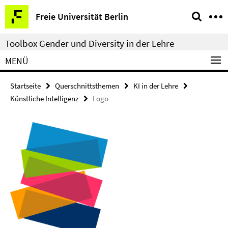
Springe
Service-
Freie Universität Berlin
direkt
Navigation
zu
Toolbox Gender und Diversity in der Lehre
Inhalt
MENÜ
Startseite
Querschnittsthemen
KI in der Lehre
Künstliche Intelligenz
Logo