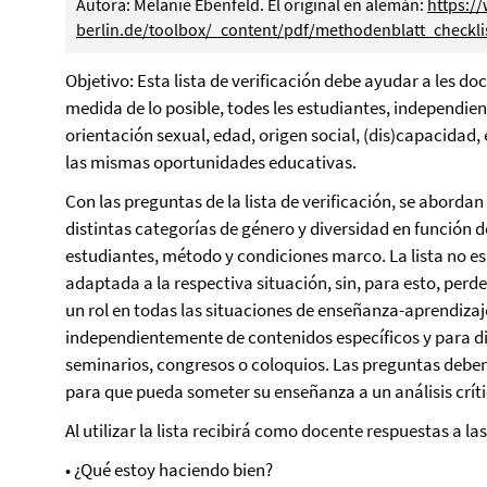
Autora: Melanie Ebenfeld. El original en alemán:
https:/
berlin.de/toolbox/_content/pdf/methodenblatt_checkli
Objetivo: Esta lista de verificación debe ayudar a les doc
medida de lo posible, todes les estudiantes, independie
orientación sexual, edad, origen social, (dis)capacidad,
las mismas oportunidades educativas.
Con las preguntas de la lista de verificación, se abordan
distintas categorías de género y diversidad en función 
estudiantes, método y condiciones marco. La lista no es
adaptada a la respectiva situación, sin, para esto, perd
un rol en todas las situaciones de enseñanza-aprendizaje.
independientemente de contenidos específicos y para d
seminarios, congresos o coloquios. Las preguntas deben 
para que pueda someter su enseñanza a un análisis críti
Al utilizar la lista recibirá como docente respuestas a la
• ¿Qué estoy haciendo bien?