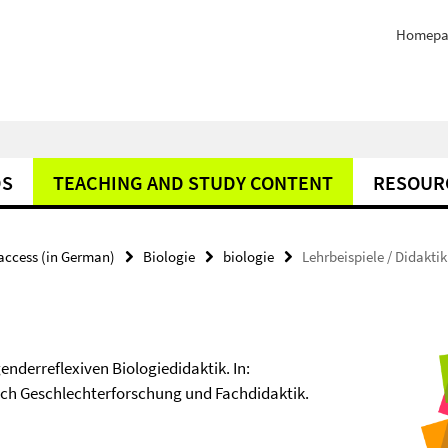
Homepa
DS
TEACHING AND STUDY CONTENT
RESOUR
 access (in German)
Biologie
biologie
Lehrbeispiele / Didaktik
enderreflexiven Biologiedidaktik. In:
uch Geschlechterforschung und Fachdidaktik.