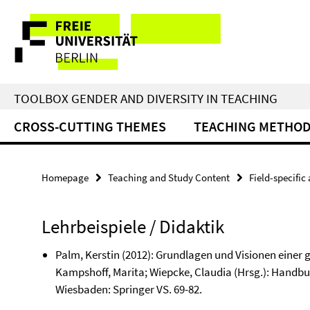
Springe
Service
direkt
zu
Navigation
Inhalt
TOOLBOX GENDER AND DIVERSITY IN TEACHING
CROSS-CUTTING THEMES
TEACHING METHO
Homepage
Teaching and Study Content
Field-specific
Lehrbeispiele / Didaktik
Palm, Kerstin (2012): Grundlagen und Visionen einer g
Kampshoff, Marita; Wiepcke, Claudia (Hrsg.): Handb
Wiesbaden: Springer VS. 69-82.