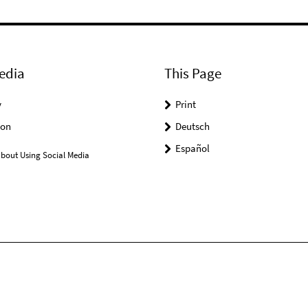
edia
This Page
y
Print
on
Deutsch
Español
bout Using Social Media