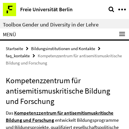
Springe
Service-
Freie Universität Berlin
direkt
Navigation
zu
Toolbox Gender und Diversity in der Lehre
Inhalt
MENÜ
Startseite
Bildungsinstitutionen und Kontakte
faq_kontakte
Kompetenzzentrum für antisemitismuskritische
Bildung und Forschung
Kompetenzzentrum für
antisemitismuskritische Bildung
und Forschung
Das
Kompetenzzentrum für antisemitismuskritische
Bildung und Forschung
entwickelt Bildungsprogramme
und Bildungsprojekte, qualifiziert gesellschaftspolitische