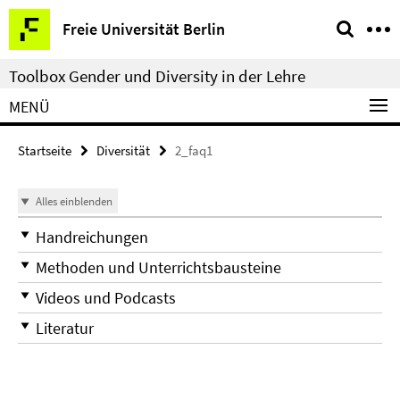
Springe
Service-
Freie Universität Berlin
direkt
Navigation
zu
Toolbox Gender und Diversity in der Lehre
Inhalt
MENÜ
Startseite
Diversität
2_faq1
Alles einblenden
Handreichungen
Methoden und Unterrichtsbausteine
Videos und Podcasts
Literatur