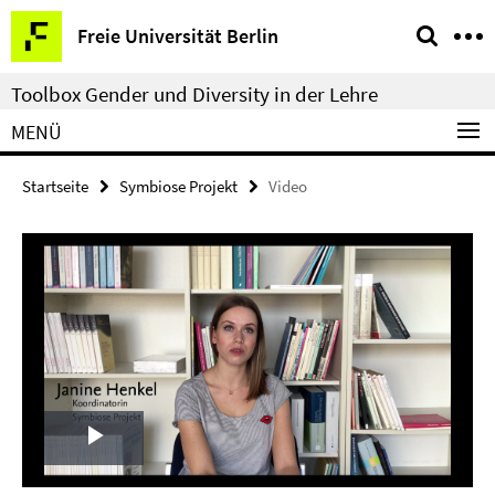
Springe
Service-
Freie Universität Berlin
direkt
Navigation
zu
Toolbox Gender und Diversity in der Lehre
Inhalt
MENÜ
Startseite
Symbiose Projekt
Video
Play