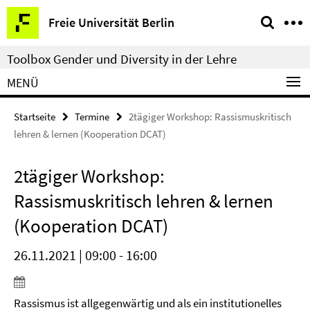
Springe
Service-
Freie Universität Berlin
direkt
Navigation
zu
Toolbox Gender und Diversity in der Lehre
Inhalt
MENÜ
Startseite
Termine
2tägiger Workshop: Rassismuskritisch
lehren & lernen (Kooperation DCAT)
2tägiger Workshop:
Rassismuskritisch lehren & lernen
(Kooperation DCAT)
26.11.2021 | 09:00 - 16:00
Rassismus ist allgegenwärtig und als ein institutionelles