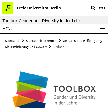
Springe
Service-
Freie Universität Berlin
direkt
Navigation
zu
Toolbox Gender und Diversity in der Lehre
Inhalt
MENÜ
Startseite
Querschnittsthemen
Sexualisierte Belästigung,
Diskriminierung und Gewalt
Ordner