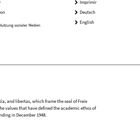
y
Imprimir
on
Deutsch
English
Nutzung sozialer Medien
tia, and libertas, which frame the seal of Freie
 the values that have defined the academic ethos of
ounding in December 1948.