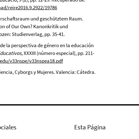
oad/reire2016.9.2922/19786
Herrschaftsraum und geschütztem Raum.
anon of Our Own? Kanonkritik und
zen: Studienverlag, pp. 35-41.
 de la perspectiva de género en la educación
Educativos
, XXXIII (número especial), pp. 211-
redu/v33nspe/v33nspea18.pdf
encia, Cyborgs y Mujeres. Valencia: Cátedra.
ciales
Esta Página