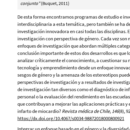
conjunto”
(Buquet, 2011)
De esta forma encontramos programas de estudio e inv
interdisciplinaria a esta temática, pero también se ha 
investigación innovadora en casi todas las disciplinas.
investigación con perspectiva de género. Cada vez son má
enfoques de investigación que abordan múltiples catego
conclusión importante de estos dos desarrollos es que lo
analizar críticamente el conocimiento, a cuestionar su n
tecnología y emprendimiento desde un enfoque innovador
sesgos de género y la amenaza de los estereotipos puede
perspectivas de investigación y a resultados de invest
de investigación tan diversos como el diagnóstico de infa
personal o la evaluación del rendimiento en las escuel
que contribuyan a mejorar las aplicaciones prácticas y el
infarto de miocardio?
Revista médica de Chile
,
146
(8), 9
https://dx.doi.org/10.4067/s0034-98872018000800921
Integrar un enfoque basado en el género y la diversidad