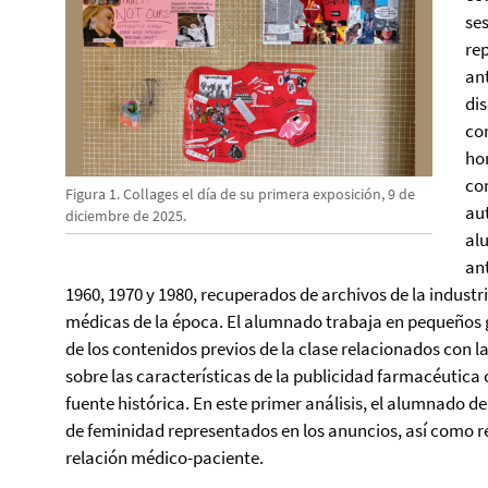
ses
re
an
dis
co
ho
co
Figura 1. Collages el día de su primera exposición, 9 de
au
diciembre de 2025.
al
an
1960, 1970 y 1980, recuperados de archivos de la industr
médicas de la época. El alumnado trabaja en pequeños gr
de los contenidos previos de la clase relacionados con la
sobre las características de la publicidad farmacéutic
fuente histórica. En este primer análisis, el alumnado de
de feminidad representados en los anuncios, así como re
relación médico-paciente.