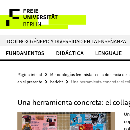
Springe
Herramientas
direkt
zu
de
Inhalt
navegación
TOOLBOX GÉNERO Y DIVERSIDAD EN LA ENSEÑANZA
FUNDAMENTOS
DIDÁCTICA
LENGUAJE
Página inicial
Metodologías feministas en la docencia de la
en el presente
bericht
Una herramienta concreta: el col
Una herramienta concreta: el collag
Un
co
col