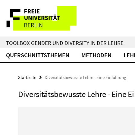
Springe
Service-
direkt
zu
Navigation
Inhalt
TOOLBOX GENDER UND DIVERSITY IN DER LEHRE
QUERSCHNITTSTHEMEN
METHODEN
LEH
Startseite
Diversitätsbewusste Lehre - Eine Einführung
Diversitätsbewusste Lehre - Eine 