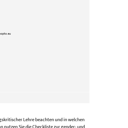
nopto.eu
ngskritischer Lehre beachten und in welchen
nn nutzen Sie
die Checkliste zur gender- und