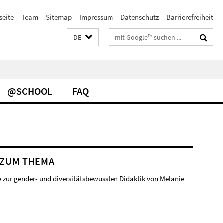
seite
Team
Sitemap
Impressum
Datenschutz
Barrierefreiheit
Suchbegriffe
DE
@SCHOOL
FAQ
 ZUM THEMA
e zur gender- und diversitätsbewussten Didaktik von Melanie