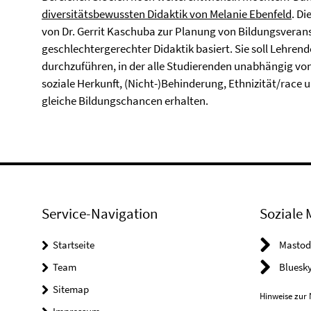
diversitätsbewussten Didaktik von Melanie Ebenfeld
. Di
von Dr. Gerrit Kaschuba zur Planung von Bildungsverans
geschlechtergerechter Didaktik basiert. Sie soll Lehren
durchzuführen, in der alle Studierenden unabhängig von 
soziale Herkunft, (Nicht-)Behinderung, Ethnizität/rac
gleiche Bildungschancen erhalten.
Service-Navigation
Soziale 
Startseite
Mastod
Team
Bluesk
Sitemap
Hinweise zur 