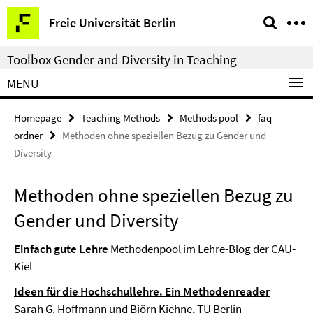
Springe
Service
Freie Universität Berlin
direkt
Navigation
zu
Toolbox Gender and Diversity in Teaching
Inhalt
MENU
Homepage
Teaching Methods
Methods pool
faq-
ordner
Methoden ohne speziellen Bezug zu Gender und
Diversity
Methoden ohne speziellen Bezug zu
Gender und Diversity
Einfach gute Lehre
Methodenpool im Lehre-Blog der CAU-
Kiel
Ideen für die Hochschullehre. Ein Methodenreader
Sarah G. Hoffmann und Björn Kiehne, TU Berlin