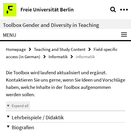
Springe
Service
Freie Universität Berlin
direkt
Navigation
zu
Toolbox Gender and Diversity in Teaching
Inhalt
MENU
Homepage
Teaching and Study Content
Field-specific
access (in German)
Informatik
informatik
Die Toolbox wird laufend aktualisiert und ergänzt.
Kontaktieren Sie uns gerne, wenn Sie Ideen und Vorschläge
haben, welche Inhalte in der Toolbox aufgenommen
werden sollen.
Expand all
Lehrbeispiele / Didaktik
Biografien