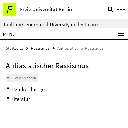
Springe
Service-
Freie Universität Berlin
direkt
Navigation
zu
Toolbox Gender und Diversity in der Lehre
Inhalt
MENÜ
Startseite
Rassismus
Antiasiatischer Rassismus
Antiasiatischer Rassismus
Alles einblenden
Handreichungen
Literatur