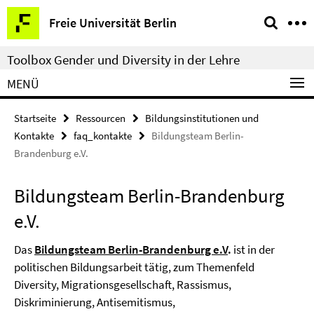
Springe
Service-
Freie Universität Berlin
direkt
Navigation
zu
Toolbox Gender und Diversity in der Lehre
Inhalt
MENÜ
Startseite
Ressourcen
Bildungsinstitutionen und
Kontakte
faq_kontakte
Bildungsteam Berlin-
Brandenburg e.V.
Bildungsteam Berlin-Brandenburg
e.V.
Das
Bildungsteam Berlin-Brandenburg e.V
.
ist in der
politischen Bildungsarbeit tätig, zum Themenfeld
Diversity, Migrationsgesellschaft, Rassismus,
Diskriminierung, Antisemitismus,