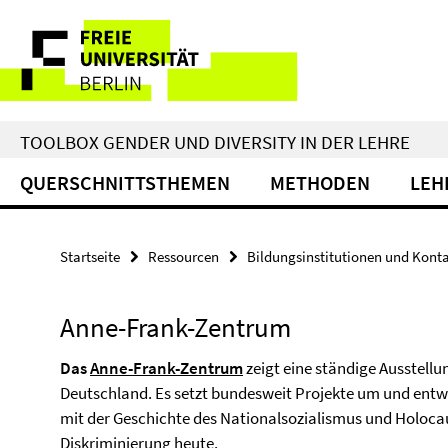
Springe
Service-
direkt
zu
Navigation
Inhalt
TOOLBOX GENDER UND DIVERSITY IN DER LEHRE
QUERSCHNITTSTHEMEN
METHODEN
LEH
Startseite
Ressourcen
Bildungsinstitutionen und Kont
Anne-Frank-Zentrum
Das
Anne-Frank-Zentrum
zeigt eine ständige Ausstellu
Deutschland. Es setzt bundesweit Projekte um und entw
mit der Geschichte des Nationalsozialismus und Holoca
Diskriminierung heute.