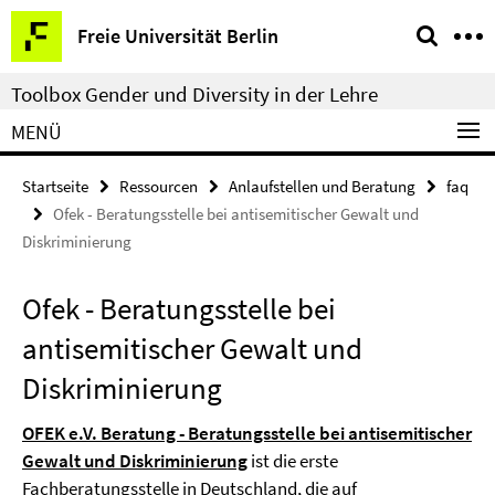
Springe
Service-
Freie Universität Berlin
direkt
Navigation
zu
Toolbox Gender und Diversity in der Lehre
Inhalt
MENÜ
Startseite
Ressourcen
Anlaufstellen und Beratung
faq
Ofek - Beratungsstelle bei antisemitischer Gewalt und
Diskriminierung
Ofek - Beratungsstelle bei
antisemitischer Gewalt und
Diskriminierung
OFEK e.V. Beratung - Beratungsstelle bei antisemitischer
Gewalt und Diskriminierung
ist die erste
Fachberatungsstelle in Deutschland, die auf