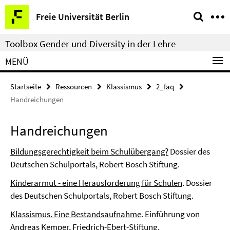
Springe
Service-
Freie Universität Berlin
direkt
Navigation
zu
Toolbox Gender und Diversity in der Lehre
Inhalt
MENÜ
Startseite
Ressourcen
Klassismus
2_faq
Handreichungen
Handreichungen
Bildungsgerechtigkeit beim Schulübergang?
Dossier des
Deutschen Schulportals, Robert Bosch Stiftung.
Kinderarmut - eine Herausforderung für Schulen
. Dossier
des Deutschen Schulportals, Robert Bosch Stiftung.
Klassismus. Eine Bestandsaufnahme
. Einführung von
Andreas Kemper, Friedrich-Ebert-Stiftung.