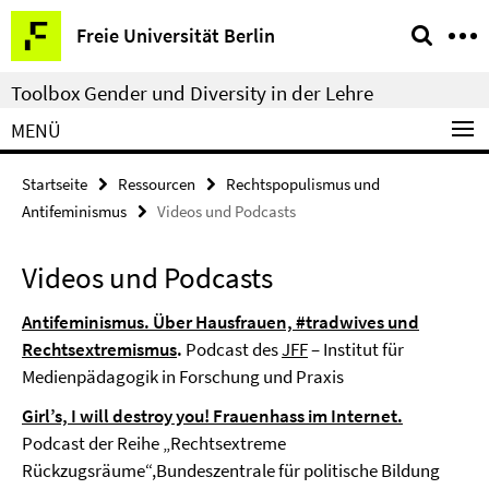
Springe
Service-
Freie Universität Berlin
direkt
Navigation
zu
Toolbox Gender und Diversity in der Lehre
Inhalt
MENÜ
Startseite
Ressourcen
Rechtspopulismus und
Antifeminismus
Videos und Podcasts
Videos und Podcasts
Antifeminismus. Über Hausfrauen, #tradwives und
Rechtsextremismus
.
Podcast des
JFF
– Institut für
Medienpädagogik in Forschung und Praxis
Girl’s, I will destroy you! Frauenhass im Internet.
Podcast der Reihe „Rechtsextreme
Rückzugsräume“,Bundeszentrale für politische Bildung