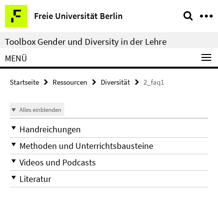
Springe
Service-
Freie Universität Berlin
direkt
Navigation
zu
Toolbox Gender und Diversity in der Lehre
Inhalt
MENÜ
Startseite
Ressourcen
Diversität
2_faq1
Alles einblenden
Handreichungen
Methoden und Unterrichtsbausteine
Videos und Podcasts
Literatur