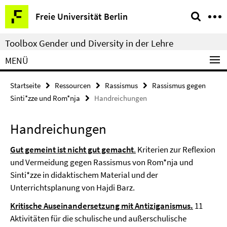
Springe
Service-
Freie Universität Berlin
direkt
Navigation
zu
Toolbox Gender und Diversity in der Lehre
Inhalt
MENÜ
Startseite
Ressourcen
Rassismus
Rassismus gegen
Sinti*zze und Rom*nja
Handreichungen
Handreichungen
Gut gemeint ist nicht gut gemacht
.
Kriterien zur Reflexion
und Vermeidung gegen Rassismus von Rom*nja und
Sinti*zze in didaktischem Material und der
Unterrichtsplanung von Hajdi Barz.
Kritische Auseinandersetzung mit Antiziganismus.
11
Aktivitäten für die schulische und außerschulische