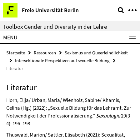
Springe
Service-
Freie Universität Berlin
direkt
Navigation
zu
Toolbox Gender und Diversity in der Lehre
Inhalt
MENÜ
Startseite
Ressourcen
Sexismus und Queerfeindlichkeit
Intersektionale Perspektiven auf sexuelle Bildung
Literatur
Literatur
Horn, Elija/ Urban, Maria/ Wienholz, Sabine/ Khamis,
Celina (Hg.) (2022):
„Sexuelle Bildung für das Lehramt. Zur
Notwendigkeit der Professionalisierung.”
Sexuologie
29(3–
4): 196–198.
Thuswald, Marion/ Sattler, Elisabeth (2021):
Sexualität,