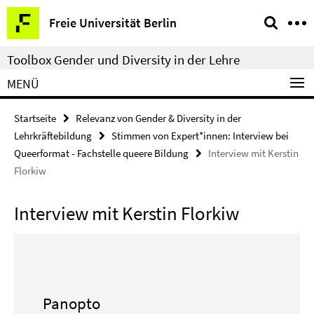
Springe
Service-
Freie Universität Berlin
direkt
Navigation
zu
Toolbox Gender und Diversity in der Lehre
Inhalt
MENÜ
Startseite
Relevanz von Gender & Diversity in der
Lehrkräftebildung
Stimmen von Expert*innen: Interview bei
Queerformat - Fachstelle queere Bildung
Interview mit Kerstin
Florkiw
Interview mit Kerstin Florkiw
Panopto