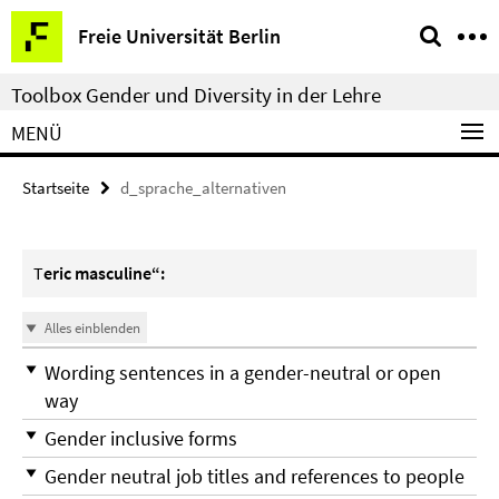
Springe
Service-
Freie Universität Berlin
direkt
Navigation
zu
Toolbox Gender und Diversity in der Lehre
Inhalt
MENÜ
Startseite
d_sprache_alternativen
T
eric masculine“:
Alles einblenden
Wording sentences in a gender-neutral or open
way
Gender inclusive forms
Gender neutral job titles and references to people